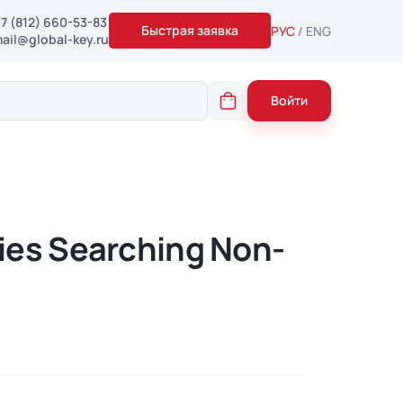
7 (812) 660-53-83
РУС
ENG
ail@global-key.ru
Войти
es Searching Non-