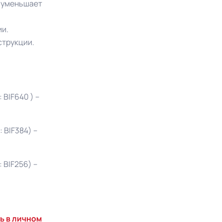
я уменьшает
и.
струкции.
BIF640 ) –
 BIF384) –
 BIF256) –
ь в личном