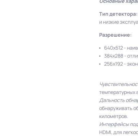
Основные хара
Тип детектора
и низкие эксплу
Разрешение:
640x512 - наи
384x288 - отл
256x192 - эко
Чувствительнос
температурных 
Дальность обна
обнаруживать об
километров.
Интерфейсы по
HDMI, для легко