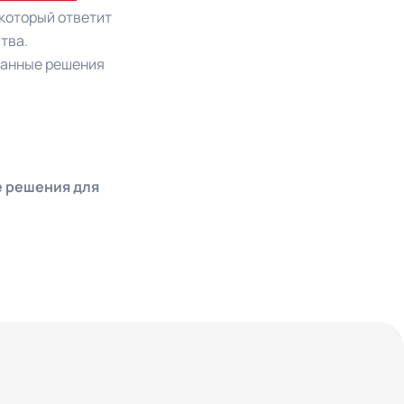
 который ответит
тва.
ранные решения
е решения для
+7 (812) 660-53-83