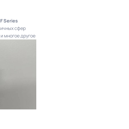
F Series
личных сфер
и многое другое