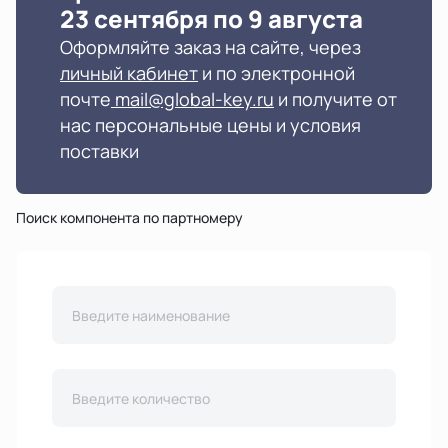
23 сентября по
9 августа
Оформляйте заказ на сайте, через
личный кабинет
и по электронной
02
Вам будут предложены все возможные
почте
mail@global-key.ru
и получите от
варианты поставки.
нас персональные цены и условия
поставки
03
Лучшее предложение будет отмечено
зеленой галочкой.
Поиск компонента по партномеру
Вы можете отметить и другие предложения,
04
добавить их в корзину, скачать их в виде
эксель файла, сохранить поиск на будущее.
Также вы можете загрузить искомые
05
партномера и количества из эксель файла.