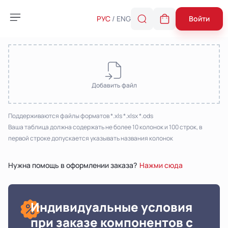
Вы еще ничего не загрузили,
, чтобы увидеть
авторизуйтесь
Войти
РУС
ENG
загруженные ранее запросы
Добавить файл
Поддерживаются файлы форматов *.xls *.xlsx *.ods
Ваша таблица должна содержать не более 10 колонок и 100 строк, в
первой строке допускается указывать названия колонок
Нужна помощь в оформлении заказа?
Нажми сюда
Для начала поиска введите необходимый
Индивидуальные условия
01
партномер, требуемое количество и
при заказе компонентов с
нажмите иконку поиска.