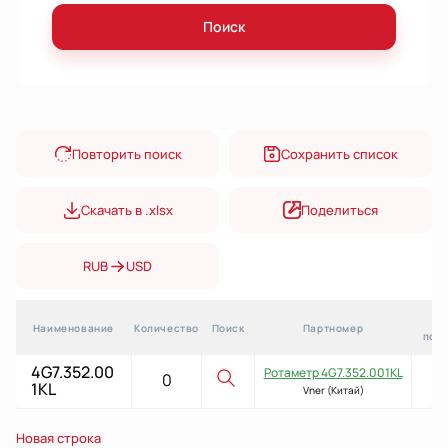
Поиск
Повторить поиск
Сохранить список
Скачать в .xlsx
Поделиться
RUB
USD
Ср
Наименование
Количество
Поиск
Партномер
пост
Ротаметр 4G7.352.001KL
6 
Vner (Китай)
Новая строка